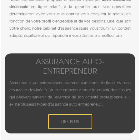
décennale
en ligne relatifs à la garantie pro. Nos conseillers
détermineront avec vous quel contrat vous convient le mieux, en
fonction de votre profil d'entreprise et de vos besoins. Quel que soit
votre choix, notre cabinet d'assurance saura vous fournir un contrat
adapté, équilibré et qui répondra à vos attentes, au meilleur prix.
ASSURANCE AUTO-
ENTREPRENEUR
Assurance auto entrepreneur comme son nom l’indique est une
assurance destinée à l’auto entrepeneur pour le couvrir des risques
qui peuvent survenir de l’exercice de son activité professionnelle. Il
existe plusieurs types d’assurance auto entrepreneur...
LIRE PLUS