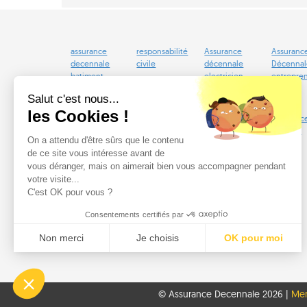
assurance
responsabilité
Assurance
Assuranc
decennale
civile
décennale
Décennal
batiment
electricien
entrepre
Salut c'est nous...
les Cookies !
Assurance
Assurance
Assurance
Assuranc
auto
Auto
Scooter
en ligne
On a attendu d'être sûrs que le contenu
Malussés
de ce site vous intéresse avant de
vous déranger, mais on aimerait bien vous accompagner pendant
votre visite...
C'est OK pour vous ?
Consentements certifiés par
Non merci
Je choisis
OK pour moi
Plateforme de Gestion du Consentement : Personnalisez vos Options
Axeptio consent
Notre plateforme vous permet d'adapter et de gérer vos paramètres de confidentialité, en ga
© Assurance Decennale 2026 |
Men