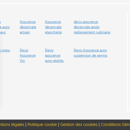
e
Assurance
Assurance
devis assurance
e auto
décennale
décennale
décennale après
neur
artisan
etancheite
redressement judiciaire
e moto
Devis
Devis
Devis Assurance auto
Assurance
assurance
suspension de permis
Vtc
auto résiliés
rantissant la conformité avec les réglementations. Personnalisez vos préférences pour contrôler 
tions légales
|
Politique cookie
|
Gestion des cookies
|
Conditions Génér