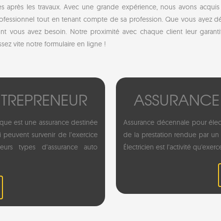
après les travaux. Avec une grande expérience, nous avons acquis
rofessionnel tout en tenant compte de sa profession. Que vous ayez dé
vous avez besoin. Notre proximité avec chaque client leur garantit
sez vite notre formulaire en ligne !
TREPRENEUR
ASSURANCE
que est une assurance destinée
Assurance décennale pour élect
i peuvent survenir de l’exercice
de la prestation rendue par un a
sieurs types d’assurance auto
Électricien est l’activité qu'exerc