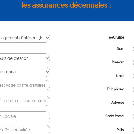
les assurances décennales ↓
eeCivilité
Nom
Prénom
Email
Téléphone
Adresse
Code Postal
Ville