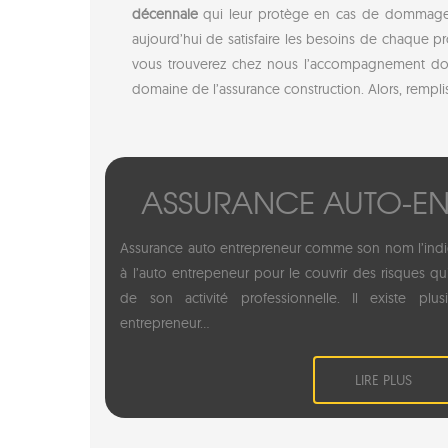
décennale
qui leur protège en cas de dommages 
aujourd’hui de satisfaire les besoins de chaque p
vous trouverez chez nous l’accompagnement dont 
domaine de l’assurance construction. Alors, remplis
ASSURANCE AUTO-EN
Assurance auto entrepreneur comme son nom l’indi
à l’auto entrepeneur pour le couvrir des risques qu
de son activité professionnelle. Il existe plu
entrepreneur...
LIRE PLUS