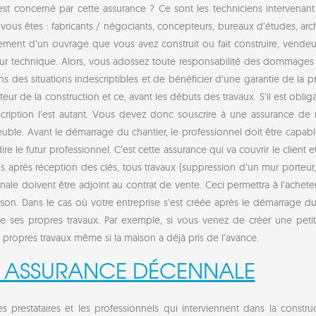
 est concerné par cette assurance ? Ce sont les techniciens intervenan
vous êtes : fabricants / négociants, concepteurs, bureaux d’études, archi
ement d’un ouvrage que vous avez construit ou fait construire, vendeu
eur technique. Alors, vous adossez toute responsabilité des dommages e
ns des situations indescriptibles et de bénéficier d’une garantie de la p
r de la construction et ce, avant les débuts des travaux. S’il est obl
ription l’est autant. Vous devez donc souscrire à une assurance de 
ble. Avant le démarrage du chantier, le professionnel doit être capable
-dire le futur professionnel. C’est cette assurance qui va couvrir le clie
s après réception des clés, tous travaux (suppression d’un mur porteu
nale doivent être adjoint au contrat de vente. Ceci permettra à l’achete
ison. Dans le cas où votre entreprise s’est créée après le démarrage du 
 ses propres travaux. Par exemple, si vous venez de créer une petit
ropres travaux même si la maison a déjà pris de l’avance.
 ASSURANCE DÉCENNALE
prestataires et les professionnels qui interviennent dans la const