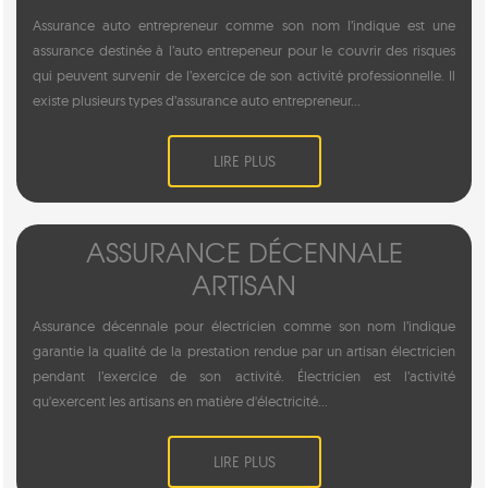
Assurance auto entrepreneur comme son nom l’indique est une
assurance destinée à l’auto entrepeneur pour le couvrir des risques
qui peuvent survenir de l’exercice de son activité professionnelle. Il
existe plusieurs types d’assurance auto entrepreneur...
LIRE PLUS
ASSURANCE DÉCENNALE
ARTISAN
Assurance décennale pour électricien comme son nom l’indique
garantie la qualité de la prestation rendue par un artisan électricien
pendant l’exercice de son activité. Électricien est l’activité
qu'exercent les artisans en matière d'électricité...
LIRE PLUS