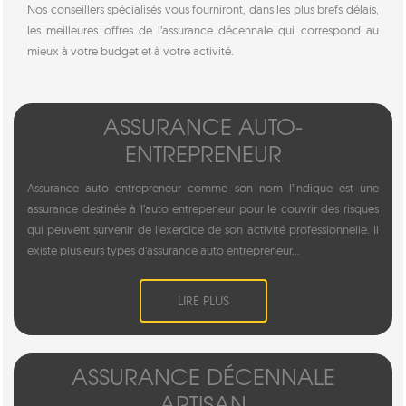
Nos conseillers spécialisés vous fourniront, dans les plus brefs délais,
les meilleures offres de l’assurance décennale qui correspond au
mieux à votre budget et à votre activité.
ASSURANCE AUTO-
ENTREPRENEUR
Assurance auto entrepreneur comme son nom l’indique est une
assurance destinée à l’auto entrepeneur pour le couvrir des risques
qui peuvent survenir de l’exercice de son activité professionnelle. Il
existe plusieurs types d’assurance auto entrepreneur...
LIRE PLUS
ASSURANCE DÉCENNALE
ARTISAN