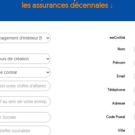
les assurances décennales ↓
eeCivilité
Nom
Prénom
Email
Téléphone
Adresse
Code Postal
Ville