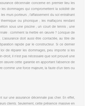
’assurance décennale concerne en premier lieu les
ale les dommages qui compromettent la solidité de
les murs porteurs ; l'affaissement du sol entraînant
tion thermique ou phonique ; les malfaçons rendant
béton sous une piscine ; un court de tennis ; une
cennale : comment la mettre en œuvre ? Lorsque de
L'assurance doit aussi être contactée, au titre de
paration rapide par le constructeur. Si ce dernier
 la loi de réparer les dommages, peu importe si les
-droit, il n'est pas nécessaire que soit prouvé une
e en œuvre cette garantie en apportant l'absence de
gère comme une force majeure, la faute d'un tiers ou
nt sur une assurance décennale pas cher. En effet,
leurs clients. Seulement, cette présence massive en