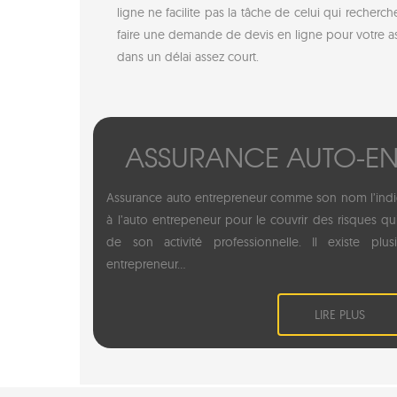
ligne ne facilite pas la tâche de celui qui recher
faire une demande de devis en ligne pour votre ass
dans un délai assez court.
ASSURANCE AUTO-EN
Assurance auto entrepreneur comme son nom l’indi
à l’auto entrepeneur pour le couvrir des risques qu
de son activité professionnelle. Il existe plu
entrepreneur...
LIRE PLUS