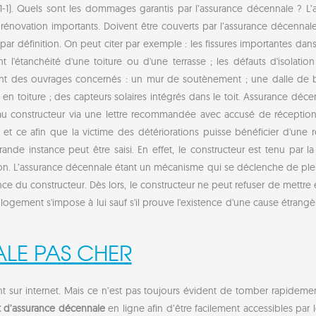
41-1). Quels sont les dommages garantis par l’assurance décennale ? L
de rénovation importants. Doivent être couverts par l’assurance décenn
ar définition. On peut citer par exemple : les fissures importantes dans 
tant l'étanchéité d'une toiture ou d'une terrasse ; les défauts d'isola
ment des ouvrages concernés : un mur de soutènement ; une dalle de 
n toiture ; des capteurs solaires intégrés dans le toit. Assurance dé
au constructeur via une lettre recommandée avec accusé de réception. 
t ce afin que la victime des détériorations puisse bénéficier d'une ré
 grande instance peut être saisi. En effet, le constructeur est tenu par
on. L’assurance décennale étant un mécanisme qui se déclenche de plein
ce du constructeur. Dès lors, le constructeur ne peut refuser de mettr
du logement s'impose à lui sauf s'il prouve l'existence d'une cause étran
LE PAS CHER
t sur internet. Mais ce n’est pas toujours évident de tomber rapideme
t d’assurance décennale
en ligne afin d’être facilement accessibles par 