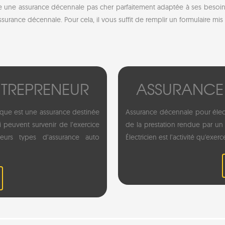
che une assurance décennale pas cher parfaitement adaptée à ses besoins 
urance décennale. Pour cela, il vous suffit de remplir un formulaire mi
TREPRENEUR
ASSURANCE
que est une assurance destinée
Assurance décennale pour élect
i peuvent survenir de l’exercice
de la prestation rendue par un a
sieurs types d’assurance auto
Électricien est l’activité qu'exerc