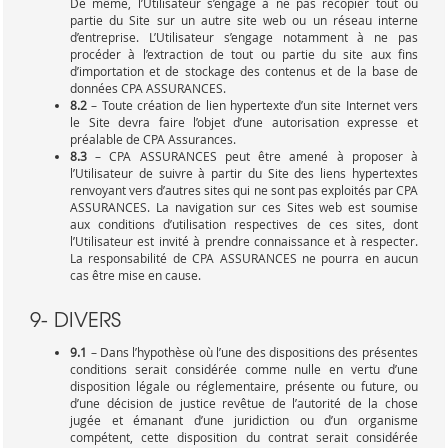
De même, l’Utilisateur s’engage à ne pas recopier tout ou
partie du Site sur un autre site web ou un réseau interne
d’entreprise. L’Utilisateur s’engage notamment à ne pas
procéder à l’extraction de tout ou partie du site aux fins
d’importation et de stockage des contenus et de la base de
données CPA ASSURANCES.
8.2
– Toute création de lien hypertexte d’un site Internet vers
le Site devra faire l’objet d’une autorisation expresse et
préalable de CPA Assurances.
8.3
– CPA ASSURANCES peut être amené à proposer à
l’Utilisateur de suivre à partir du Site des liens hypertextes
renvoyant vers d’autres sites qui ne sont pas exploités par CPA
ASSURANCES. La navigation sur ces Sites web est soumise
aux conditions d’utilisation respectives de ces sites, dont
l’Utilisateur est invité à prendre connaissance et à respecter.
La responsabilité de CPA ASSURANCES ne pourra en aucun
cas être mise en cause.
9- DIVERS
9.1
– Dans l’hypothèse où l’une des dispositions des présentes
conditions serait considérée comme nulle en vertu d’une
disposition légale ou réglementaire, présente ou future, ou
d’une décision de justice revêtue de l’autorité de la chose
jugée et émanant d’une juridiction ou d’un organisme
compétent, cette disposition du contrat serait considérée