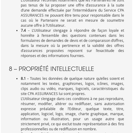
L’Utilisateur reconnaît notamment que les Partenaires ne sont
pas tenus de lui proposer une offre d’assurance à la suite
d’une demande effectuée par l’intermédiaire du Service CPA
ASSURANCES ne pouvant être tenu pour responsable dans le
cas où le Partenaire ne serait en mesure de soumettre
aucune offre à l’Utilisateur.
7.4
– L’Utilisateur s’engage à répondre de façon loyale et
honnête à l’ensemble des questions contenues dans les
formulaires de demandes de devis et de comparaison d’offres,
dans la mesure où la pertinence et la validité des offres
d’assurances proposées reposent sur l’exactitude des
réponses et des informations fournies.
8 – PROPRIÉTÉ INTELLECTUELLE
8.1
– Toutes les données de quelque nature qu’elles soient et
notamment les textes, graphismes, logos, icônes, images,
clips audio ou vidéo, marques, logiciels, caractéristiques du
site CPA ASSURANCES lui sont propres.
L’Utilisateur s’engage dans ces conditions à ne pas reproduire,
résumer, modifier, altérer ou rediffuser, sans autorisation
expresse préalable de l’Editeur, quelque texte, titre,
application, logiciel, logo, image, charte graphique, marque,
information ou illustration, pour un usage autre que
strictement privé, ce qui exclut toute représentation à des fins
professionnelles ou de rediffusion en nombre.