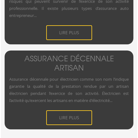
risques qui peuvent survenir de l’exercice de son activité
professionnelle. Il existe plusieurs types d’assurance auto
entrepreneur...
LIRE PLUS
ASSURANCE DÉCENNALE
ARTISAN
Assurance décennale pour électricien comme son nom l’indique
garantie la qualité de la prestation rendue par un artisan
électricien pendant l’exercice de son activité. Électricien est
l’activité qu'exercent les artisans en matière d'électricité...
LIRE PLUS