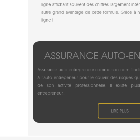
ligne affichant souvent des chiffres largement inté
autre grand avantage de cette formule. Grâce à n
ligne !
ASSURANCE AUTO-EN
Assurance auto entrepreneur comme son nom l’indi
à l’auto entrepeneur pour le couvrir des risques qu
de son activité professionnelle. Il existe plu
entrepreneur...
LIRE PLUS