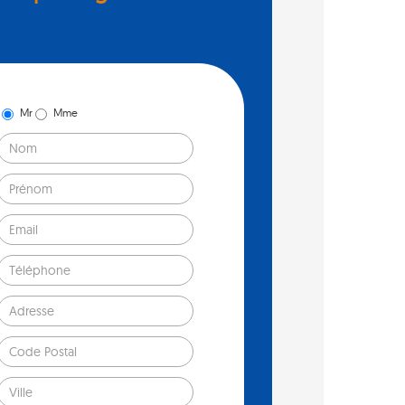
Mr
Mme