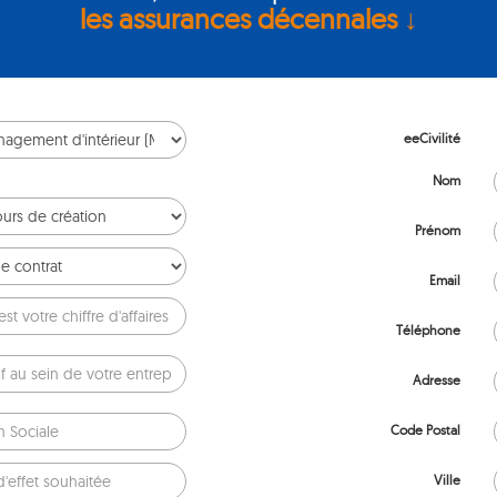
les assurances décennales ↓
eeCivilité
Nom
Prénom
Email
Téléphone
Adresse
Code Postal
Ville