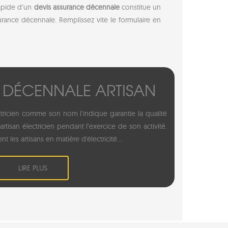
rapide d’un
devis assurance décennale
constitue un
rance décennale. Remplissez vite le formulaire en
 DÉCENNALE ARTISAN
ricien comme son nom l’indique garantie la qualité
rtisan électricien pendant l’exercice de son activité.
ent les artisans en matière d'électricité...
LIRE PLUS