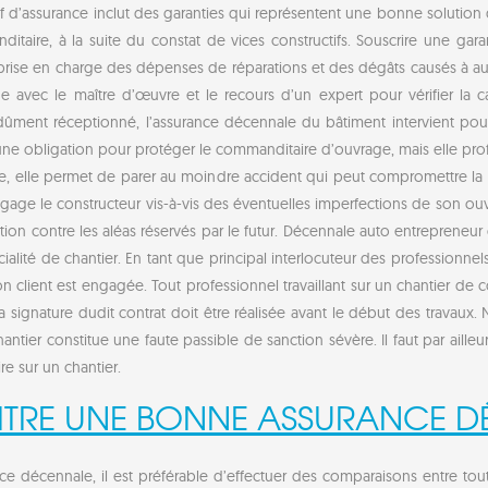
if d’assurance inclut des garanties qui représentent une bonne solution d
ditaire, à la suite du constat de vices constructifs. Souscrire une ga
prise en charge des dépenses de réparations et des dégâts causés à aut
e avec le maître d’œuvre et le recours d’un expert pour vérifier la c
dûment réceptionné, l’assurance décennale du bâtiment intervient pou
e obligation pour protéger le commanditaire d’ouvrage, mais elle profi
rage, elle permet de parer au moindre accident qui peut compromettre la 
ngage le constructeur vis-à-vis des éventuelles imperfections de son ouvr
on contre les aléas réservés par le futur. Décennale auto entrepreneur 
ité de chantier. En tant que principal interlocuteur des professionnel
 son client est engagée. Tout professionnel travaillant sur un chantier d
 signature dudit contrat doit être réalisée avant le début des travaux.
ier constitue une faute passible de sanction sévère. Il faut par ailleu
e sur un chantier.
RE UNE BONNE ASSURANCE D
nce décennale, il est préférable d’effectuer des comparaisons entre tou