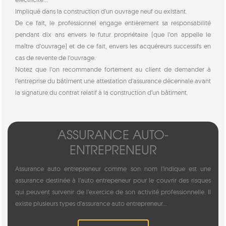
Impliqué dans la construction d’un ouvrage neuf ou existant.
De ce fait, le professionnel engage entièrement sa responsabilité
pendant dix ans envers le futur propriétaire (que l’on appelle le
maître d’ouvrage) et de ce fait, envers les acquéreurs successifs en
cas de revente de l’ouvrage.
Notez que l’on recommande fortement au client de demander à
l’entreprise du bâtiment une attestation d’assurance décennale avant
la signature du contrat relatif à la construction d’un bâtiment.
ASSURANCE AUTO-
ENTREPRENEUR
Assurance auto entrepreneur comme son nom l’indique est une
assurance destinée à l’auto entrepeneur pour le couvrir des risques
qui peuvent survenir de l’exercice de son activité professionnelle. Il
existe plusieurs types d’assurance auto entrepreneur...