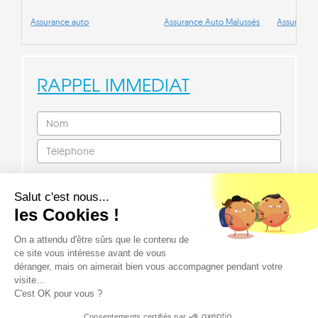
Assurance auto
Assurance Auto Malussés
Assurance
RAPPEL IMMEDIAT
Salut c'est nous...
les Cookies !
On a attendu d'être sûrs que le contenu de
ce site vous intéresse avant de vous
déranger, mais on aimerait bien vous accompagner pendant votre
visite...
C'est OK pour vous ?
© Assurance Decennale 2026 |
Mentions légales
|
Politique cookie
|
Consentements certifiés par