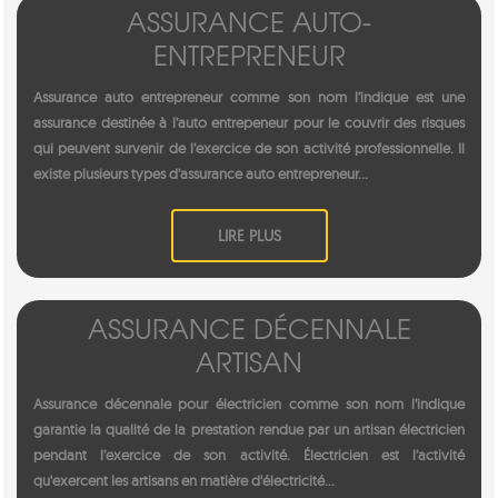
ASSURANCE AUTO-
ENTREPRENEUR
Assurance auto entrepreneur comme son nom l’indique est une
assurance destinée à l’auto entrepeneur pour le couvrir des risques
qui peuvent survenir de l’exercice de son activité professionnelle. Il
existe plusieurs types d’assurance auto entrepreneur...
LIRE PLUS
ASSURANCE DÉCENNALE
ARTISAN
Assurance décennale pour électricien comme son nom l’indique
garantie la qualité de la prestation rendue par un artisan électricien
pendant l’exercice de son activité. Électricien est l’activité
qu'exercent les artisans en matière d'électricité...